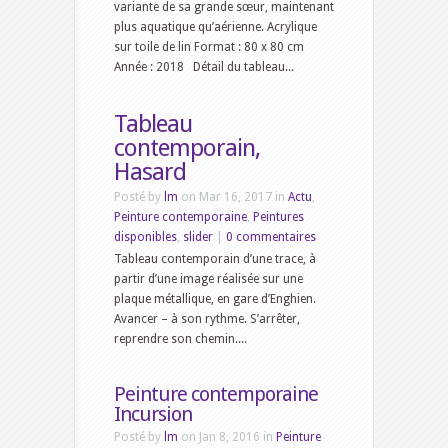
variante de sa grande sœur, maintenant
plus aquatique qu’aérienne. Acrylique
sur toile de lin Format : 80 x 80 cm
Année : 2018 Détail du tableau...
Tableau
contemporain,
Hasard
Posté by
lm
on Mar 16, 2017 in
Actu
,
Peinture contemporaine
,
Peintures
disponibles
,
slider
|
0 commentaires
Tableau contemporain d’une trace, à
partir d’une image réalisée sur une
plaque métallique, en gare d’Enghien.
Avancer – à son rythme. S’arrêter,
reprendre son chemin....
Peinture contemporaine
Incursion
Posté by
lm
on Jan 8, 2016 in
Peinture