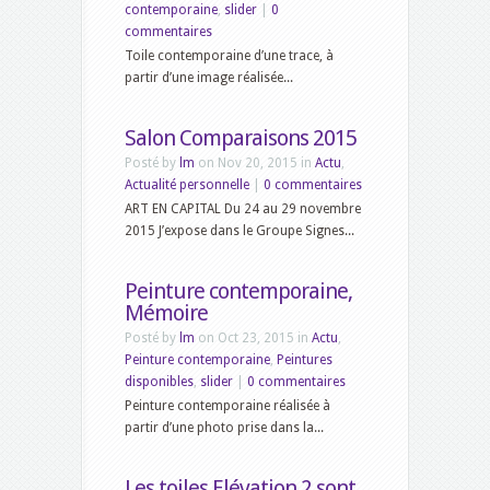
contemporaine
,
slider
|
0
commentaires
Toile contemporaine d’une trace, à
partir d’une image réalisée...
Salon Comparaisons 2015
Posté by
lm
on Nov 20, 2015 in
Actu
,
Actualité personnelle
|
0 commentaires
ART EN CAPITAL Du 24 au 29 novembre
2015 J’expose dans le Groupe Signes...
Peinture contemporaine,
Mémoire
Posté by
lm
on Oct 23, 2015 in
Actu
,
Peinture contemporaine
,
Peintures
disponibles
,
slider
|
0 commentaires
Peinture contemporaine réalisée à
partir d’une photo prise dans la...
Les toiles Elévation 2 sont