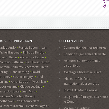
And
à 
ARTISTES CONTEMPORAINS
DOCUMENTATION
Tadao Ando
•
Francis Bacon
•
Jean-
Composition de mes peintures
ichel Basquiat
•
Philippe Bertho
•
Conditions générales de vente
Joseph Beuys
•
Alexandre Calder
•
Peintures contemporaines
aurizio Cattelan
•
Dan Flavin
•
Lucio
disponibles
Fontana
•
Alberto Giacometti
•
Keith
Haring
•
Hans Hartung
•
David
Avantages fiscaux lié à l’art
Hockney
•
Yoshio Honjoya
•
Paul
Frieze Art fair, foire
enkins
•
Anish Kapoor
•
Yves Klein
•
internationnale à Londres
Yayoi Kusama
•
Claude Lévêque
•
Institut du Monde Arabe
iccardo Licata
•
Juan Miro
•
rancois Morellet
•
Robert
Les galeries à Bruges et à Knock
Motherwell
•
Yoshitomo Nara
•
le-Zout
Takashi Murakami
•
Bernard Pagès
•
Maison des artistes