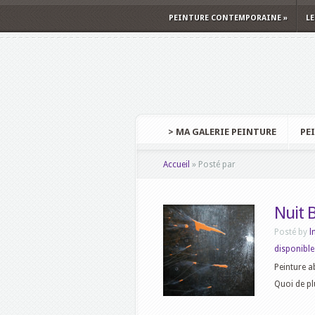
PEINTURE CONTEMPORAINE
»
LE
> MA GALERIE PEINTURE
PE
Accueil
»
Posté par
Nuit B
Posté by
l
disponible
Peinture ab
Quoi de plu