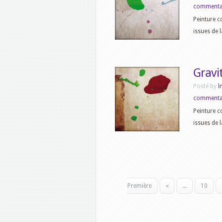
commenta
Peinture c
issues de 
Gravi
Posté by
l
commenta
Peinture c
issues de 
Première
«
...
10