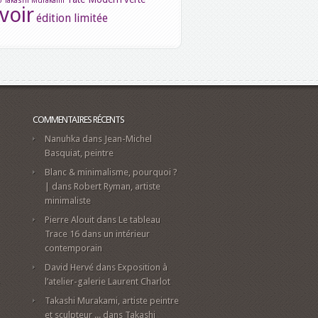
o
Takashi Murakami
voir
édition limitée
COMMENTAIRES RÉCENTS
Nanuhka
dans
Jean-Michel
Basquiat, peintre
Blanc & minimalisme, pourquoi ?
|
dans
Robert Ryman, artiste
minimaliste
Pierre Alouit
dans
Le tableau
Trace 16 dans un intérieur
contemporain
David Hervé
dans
Exposition à
l’atelier-galerie Laurent Charlot
-
Takashi Murakami, artiste peintre
et sculpteur ...
dans
Takashi