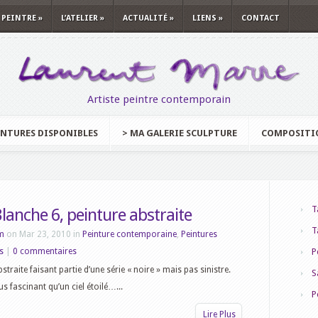
 PEINTRE
»
L’ATELIER
»
ACTUALITÉ
»
LIENS
»
CONTACT
Artiste peintre contemporain
INTURES DISPONIBLES
> MA GALERIE SCULPTURE
COMPOSITI
T
lanche 6, peinture abstraite
T
m
on Mar 23, 2010 in
Peinture contemporaine
,
Peintures
s
|
0 commentaires
P
straite faisant partie d’une série « noire » mais pas sinistre.
S
s fascinant qu’un ciel étoilé…...
P
Lire Plus