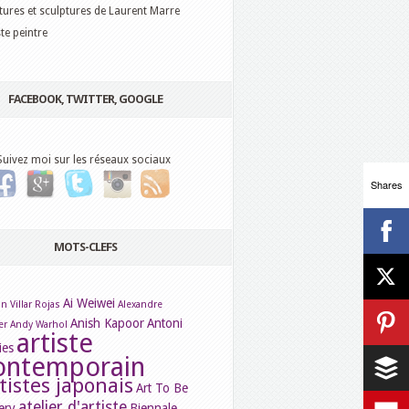
tures et sculptures de Laurent Marre
ste peintre
FACEBOOK, TWITTER, GOOGLE
Suivez moi sur les réseaux sociaux
Shares
MOTS-CLEFS
Ai Weiwei
n Villar Rojas
Alexandre
Anish Kapoor
Antoni
er
Andy Warhol
artiste
ies
ontemporain
tistes japonais
Art To Be
atelier d'artiste
ery
Biennale