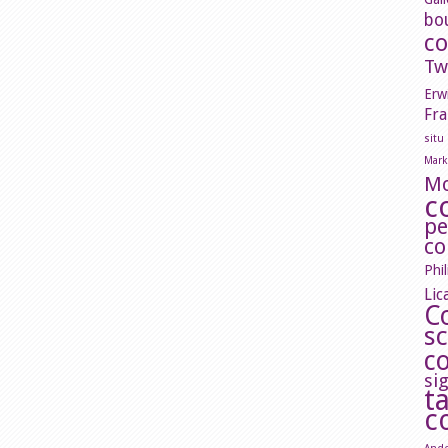
bo
c
Tw
Erw
Fra
situ
Mark
M
c
pe
co
Phi
Lic
C
s
c
si
t
c