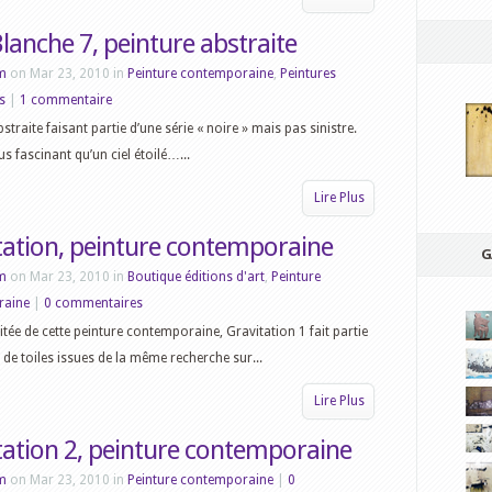
lanche 7, peinture abstraite
m
on Mar 23, 2010 in
Peinture contemporaine
,
Peintures
s
|
1 commentaire
straite faisant partie d’une série « noire » mais pas sinistre.
s fascinant qu’un ciel étoilé…...
Lire Plus
tation, peinture contemporaine
G
m
on Mar 23, 2010 in
Boutique éditions d'art
,
Peinture
raine
|
0 commentaires
mitée de cette peinture contemporaine, Gravitation 1 fait partie
e de toiles issues de la même recherche sur...
Lire Plus
tation 2, peinture contemporaine
m
on Mar 23, 2010 in
Peinture contemporaine
|
0