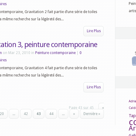
Pein
ires
arti
ontemporaine, Gravitation 2 fait partie d’une série de toiles
la même recherche sur la légèreté des...
Lire Plus
tation 3, peinture contemporaine
m
on Mar 23, 2010 in
Peinture contemporaine
|
0
ires
ontemporaine, Gravitation 4 fait partie d’une série de toiles
la même recherche sur la légèreté des...
Lire Plus
Adria
Page 43 sur 45
«
Cald
20
...
42
43
44
...
»
Dernière »
Tap
c
Ar
Gall