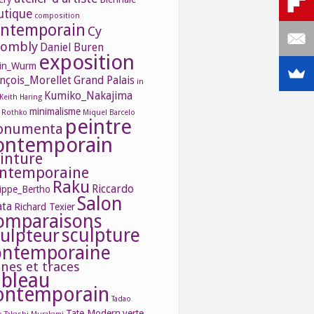
utique
composition
ontemporain
Cy
ombly
Daniel Buren
exposition
in_Wurm
nçois_Morellet
Grand Palais
in
Kumiko_Nakajima
Keith Haring
minimalisme
 Rothko
Miquel Barcelo
peintre
onumenta
ontemporain
inture
ntemporaine
Raku
Riccardo
lippe_Bertho
Salon
ata
Richard Texier
omparaisons
sculpture
culpteur
ontemporaine
gnes et traces
ableau
ontemporain
Tadao
Tate Modern
verte