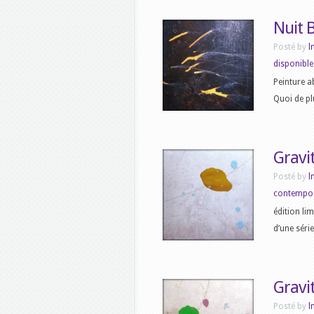
Nuit B
Posté by
l
disponible
Peinture ab
Quoi de plu
Gravi
Posté by
l
contempo
édition li
d’une séri
Gravi
Posté by
l