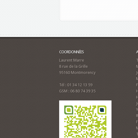
COORDONNÉES
Laurent Marre
8 rue de la Grille
M
95160 Montmorency
M
Tél : 01 34 12 13 59
GSM : 06 80 74 39 35
J
R
F