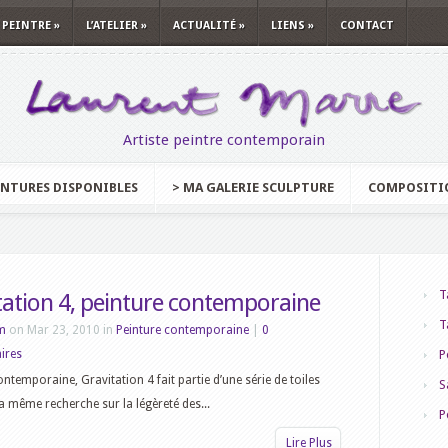
 PEINTRE
»
L’ATELIER
»
ACTUALITÉ
»
LIENS
»
CONTACT
Artiste peintre contemporain
INTURES DISPONIBLES
> MA GALERIE SCULPTURE
COMPOSITI
T
tation 4, peinture contemporaine
T
m
on Mar 23, 2010 in
Peinture contemporaine
|
0
ires
P
ontemporaine, Gravitation 4 fait partie d’une série de toiles
S
la même recherche sur la légèreté des...
P
Lire Plus