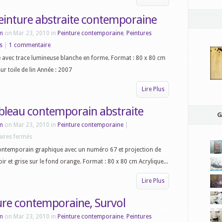
einture abstraite contemporaine
m
on Mar 23, 2010 in
Peinture contemporaine
,
Peintures
s
|
1 commentaire
e avec trace lumineuse blanche en forme. Format : 80 x 80 cm
ur toile de lin Année : 2007
Lire Plus
ableau contemporain abstraite
G
m
on Mar 23, 2010 in
Peinture contemporaine
|
sur
ires fermés
67,
ontemporain graphique avec un numéro 67 et projection de
tableau
oir et grise sur le fond orange. Format : 80 x 80 cm Acrylique...
contemporain
Lire Plus
abstraite
ure contemporaine, Survol
m
on Mar 23, 2010 in
Peinture contemporaine
,
Peintures