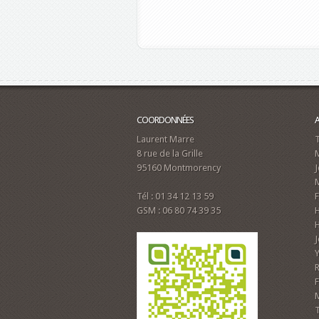
COORDONNÉES
Laurent Marre
8 rue de la Grille
M
95160 Montmorency
M
Tél : 01 34 12 13 59
GSM : 06 80 74 39 35
J
R
F