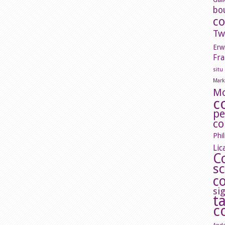
bo
c
Tw
Erw
Fra
situ
Mark
M
c
pe
co
Phi
Lic
C
s
c
si
t
c