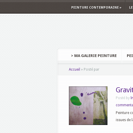
PEINTURE CONTEMPORAINE
»
LE
> MA GALERIE PEINTURE
PE
Accueil
»
Posté par
Gravi
Posté by
l
commenta
Peinture c
issues de 