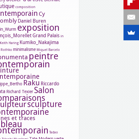
utique
composition
ontemporain
Cy
ombly
Daniel Buren
exposition
in_Wurm
nçois_Morellet
Grand Palais
in
Kumiko_Nakajima
Keith Haring
minimalisme
 Rothko
Miquel Barcelo
peintre
onumenta
ontemporain
inture
ntemporaine
Raku
Riccardo
lippe_Bertho
Salon
ata
Richard Texier
omparaisons
sculpture
culpteur
ontemporaine
gnes et traces
ableau
ontemporain
Tadao
Tate Modern
verte