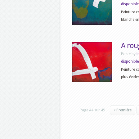
disponible
Peinture 
blanche en
A rou
Posté by
l
disponible
Peinture c
plus éviden
Page 44 sur 45
« Première