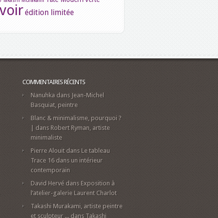
o
Takashi Murakami
voir
édition limitée
COMMENTAIRES RÉCENTS
Nanuhka
dans
Jean-Michel
Basquiat, peintre
Blanc & minimalisme, pourquoi ?
|
dans
Robert Ryman, artiste
minimaliste
Pierre Alouit
dans
Le tableau
Trace 16 dans un intérieur
contemporain
David Hervé
dans
Exposition à
l’atelier-galerie Laurent Charlot
-
Takashi Murakami, artiste peintre
et sculpteur ...
dans
Takashi