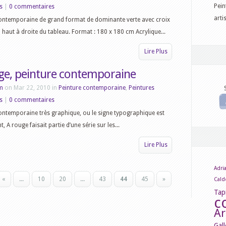
Pein
s
|
0 commentaires
arti
contemporaine de grand format de dominante verte avec croix
 haut à droite du tableau. Format : 180 x 180 cm Acrylique...
Lire Plus
ge, peinture contemporaine
m
on Mar 22, 2010 in
Peinture contemporaine
,
Peintures
s
|
0 commentaires
ontemporaine très graphique, ou le signe typographique est
t, A rouge faisait partie d’une série sur les...
Lire Plus
Adria
«
...
10
20
...
43
44
45
»
Cald
Tap
c
Ar
Gall