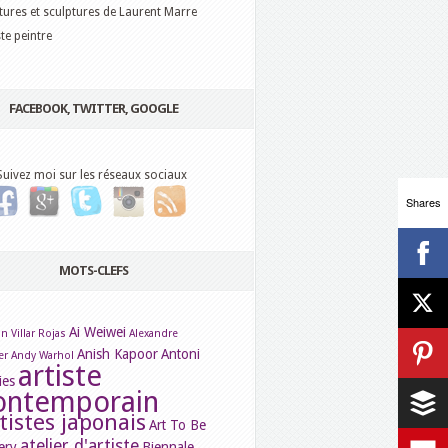
tures et sculptures de Laurent Marre
ste peintre
FACEBOOK, TWITTER, GOOGLE
Suivez moi sur les réseaux sociaux
Shares
MOTS-CLEFS
Ai Weiwei
n Villar Rojas
Alexandre
Anish Kapoor
Antoni
er
Andy Warhol
artiste
ies
ontemporain
tistes japonais
Art To Be
atelier d'artiste
ery
Biennale