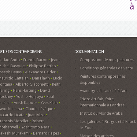
And
à 
ARTISTES CONTEMPORAINS
DOCUMENTATION
Tadao Ando
•
Francis Bacon
•
Jean-
Composition de mes peintures
ichel Basquiat
•
Philippe Bertho
•
Conditions générales de vente
Joseph Beuys
•
Alexandre Calder
•
Peintures contemporaines
aurizio Cattelan
•
Dan Flavin
•
Lucio
disponibles
Fontana
•
Alberto Giacometti
•
Keith
Haring
•
Hans Hartung
•
David
Avantages fiscaux lié à l’art
Hockney
•
Yoshio Honjoya
•
Paul
Frieze Art fair, foire
enkins
•
Anish Kapoor
•
Yves Klein
•
internationnale à Londres
Yayoi Kusama
•
Claude Lévêque
•
Institut du Monde Arabe
iccardo Licata
•
Juan Miro
•
rancois Morellet
•
Robert
Les galeries à Bruges et à Knock
Motherwell
•
Yoshitomo Nara
•
le-Zout
Takashi Murakami
•
Bernard Pagès
•
Maison des artistes