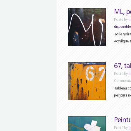
ML, p
Posté by
l
disponible
Toile noir
Acrylique s
67, t
Posté by
l
Commenta
Tableau c
peinture n
Peint
Posté by
l