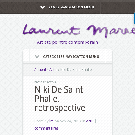
PAGES NAVIGATION MENU
Artiste peintre contemporain
CATEGORIES NAVIGATION MENU
Accueil
»
Actu
»
Niki De Saint Phalle,
retrospective
Niki De Saint
Phalle,
retrospective
Posté by
lm
on Sep 24, 2014 in
Actu
|
0
commentaires